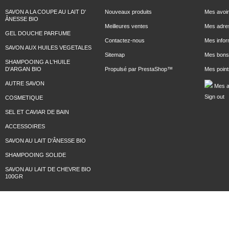
SAVON A LA COUPE AU LAIT D'
Nouveaux produits
Mes avoi
ÂNESSE BIO
Meilleures ventes
Mes adre
GEL DOUCHE PARFUME
Contactez-nous
Mes infor
SAVON AUX HUILES VEGETALES
Sitemap
Mes bons 
SHAMPOOING A L'HUILE
D'ARGAN BIO
Propulsé par
PrestaShop
™
Mes points
AUTRE SAVON
Mes a
Sign out
COSMETIQUE
SEL ET CAVIAR DE BAIN
ACCESSOIRES
SAVON AU LAIT D'ÂNESSE BIO
SHAMPOOING SOLIDE
SAVON AU LAIT DE CHEVRE BIO
100GR