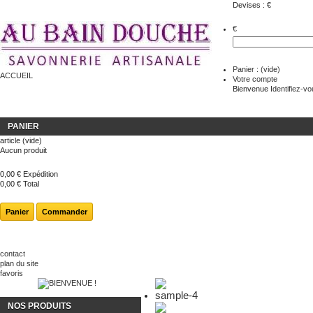
Devises : €
€
Panier :
(vide)
ACCUEIL
Votre compte
Bienvenue
Identifiez-v
PANIER
article
(vide)
Aucun produit
0,00 €
Expédition
0,00 €
Total
Panier
Commander
contact
plan du site
favoris
NOS PRODUITS