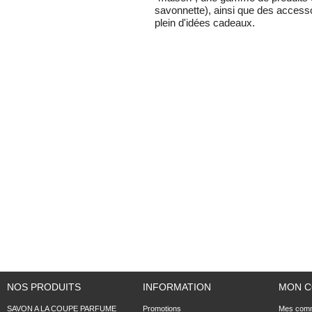
savonnette), ainsi que des accesso
plein d'idées cadeaux.
NOS PRODUITS
INFORMATION
MON 
SAVON A LA COUPE PARFUME
Promotions
Mes com